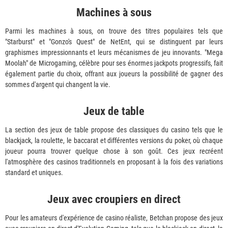
Machines à sous
Parmi les machines à sous, on trouve des titres populaires tels que
"Starburst" et "Gonzo's Quest" de NetEnt, qui se distinguent par leurs
graphismes impressionnants et leurs mécanismes de jeu innovants. "Mega
Moolah" de Microgaming, célèbre pour ses énormes jackpots progressifs, fait
également partie du choix, offrant aux joueurs la possibilité de gagner des
sommes d'argent qui changent la vie.
Jeux de table
La section des jeux de table propose des classiques du casino tels que le
blackjack, la roulette, le baccarat et différentes versions du poker, où chaque
joueur pourra trouver quelque chose à son goût. Ces jeux recréent
l'atmosphère des casinos traditionnels en proposant à la fois des variations
standard et uniques.
Jeux avec croupiers en direct
Pour les amateurs d'expérience de casino réaliste, Betchan propose des jeux