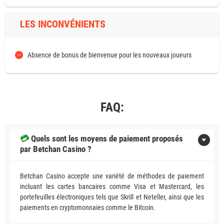
LES INCONVÉNIENTS
Absence de bonus de bienvenue pour les nouveaux joueurs
FAQ:
💳
Quels sont les moyens de paiement proposés
par Betchan Casino ?
Betchan Casino accepte une variété de méthodes de paiement
incluant les cartes bancaires comme Visa et Mastercard, les
portefeuilles électroniques tels que Skrill et Neteller, ainsi que les
paiements en cryptomonnaies comme le Bitcoin.