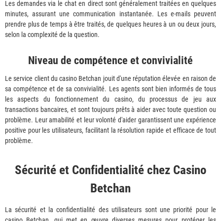
Les demandes via le chat en direct sont généralement traitées en quelques
minutes, assurant une communication instantanée. Les e-mails peuvent
prendre plus de temps à être traités, de quelques heures à un ou deux jours,
selon la complexité de la question.
Niveau de compétence et convivialité
Le service client du casino Betchan jouit d'une réputation élevée en raison de
sa compétence et de sa convivialité. Les agents sont bien informés de tous
les aspects du fonctionnement du casino, du processus de jeu aux
transactions bancaires, et sont toujours prêts à aider avec toute question ou
problème. Leur amabilité et leur volonté d'aider garantissent une expérience
positive pour les utilisateurs, facilitant la résolution rapide et efficace de tout
problème.
Sécurité et Confidentialité chez Casino
Betchan
La sécurité et la confidentialité des utilisateurs sont une priorité pour le
casino Betchan, qui met en œuvre diverses mesures pour protéger les