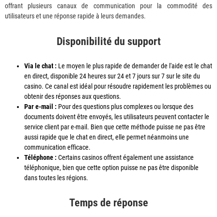
offrant plusieurs canaux de communication pour la commodité des
utilisateurs et une réponse rapide à leurs demandes.
Disponibilité du support
Via le chat :
Le moyen le plus rapide de demander de l'aide est le chat
en direct, disponible 24 heures sur 24 et 7 jours sur 7 sur le site du
casino. Ce canal est idéal pour résoudre rapidement les problèmes ou
obtenir des réponses aux questions.
Par e-mail :
Pour des questions plus complexes ou lorsque des
documents doivent être envoyés, les utilisateurs peuvent contacter le
service client par e-mail. Bien que cette méthode puisse ne pas être
aussi rapide que le chat en direct, elle permet néanmoins une
communication efficace.
Téléphone :
Certains casinos offrent également une assistance
téléphonique, bien que cette option puisse ne pas être disponible
dans toutes les régions.
Temps de réponse