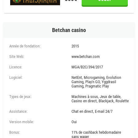
Betchan casino
Année de fondation:
2015
Site Web:
www.betchan.com
Licence:
MGA/B2C/394/2017
Logiciel:
NetEnt, Microgaming, Evolution
Gaming, Play'n GO, Yggdrasil
Gaming, Pragmatic Play
Types de jeux:
Machines à sous, Jeux de table,
Casino en direct, Blackjack, Roulette
Assistance:
Chat en direct, E-mail 24/7
Version mobile:
Oui
Bonus:
11% de cashback hebdomadaire
sans wager