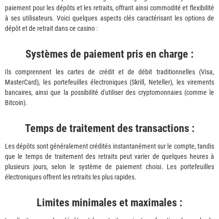
paiement pour les dépôts et les retraits, offrant ainsi commodité et flexibilité
à ses utilisateurs. Voici quelques aspects clés caractérisant les options de
dépôt et de retrait dans ce casino :
Systèmes de paiement pris en charge :
Ils comprennent les cartes de crédit et de débit traditionnelles (Visa,
MasterCard), les portefeuilles électroniques (Skrill, Neteller), les virements
bancaires, ainsi que la possibilité d'utiliser des cryptomonnaies (comme le
Bitcoin).
Temps de traitement des transactions :
Les dépôts sont généralement crédités instantanément sur le compte, tandis
que le temps de traitement des retraits peut varier de quelques heures à
plusieurs jours, selon le système de paiement choisi. Les portefeuilles
électroniques offrent les retraits les plus rapides.
Limites minimales et maximales :