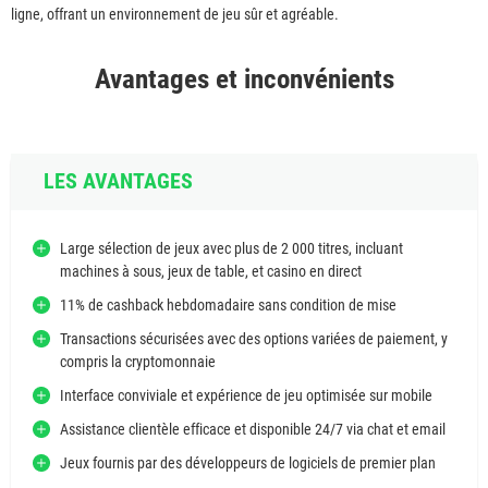
ligne, offrant un environnement de jeu sûr et agréable.
Avantages et inconvénients
LES AVANTAGES
Large sélection de jeux avec plus de 2 000 titres, incluant
machines à sous, jeux de table, et casino en direct
11% de cashback hebdomadaire sans condition de mise
Transactions sécurisées avec des options variées de paiement, y
compris la cryptomonnaie
Interface conviviale et expérience de jeu optimisée sur mobile
Assistance clientèle efficace et disponible 24/7 via chat et email
Jeux fournis par des développeurs de logiciels de premier plan