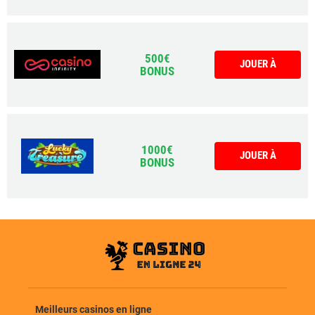
500€
JOUER À
BONUS
1000€
JOUER À
BONUS
Meilleurs casinos en ligne