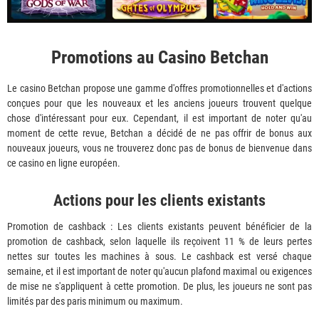
Promotions au Casino Betchan
Le casino Betchan propose une gamme d'offres promotionnelles et d'actions
conçues pour que les nouveaux et les anciens joueurs trouvent quelque
chose d'intéressant pour eux. Cependant, il est important de noter qu'au
moment de cette revue, Betchan a décidé de ne pas offrir de bonus aux
nouveaux joueurs, vous ne trouverez donc pas de bonus de bienvenue dans
ce casino en ligne européen.
Actions pour les clients existants
Promotion de cashback : Les clients existants peuvent bénéficier de la
promotion de cashback, selon laquelle ils reçoivent 11 % de leurs pertes
nettes sur toutes les machines à sous. Le cashback est versé chaque
semaine, et il est important de noter qu'aucun plafond maximal ou exigences
de mise ne s'appliquent à cette promotion. De plus, les joueurs ne sont pas
limités par des paris minimum ou maximum.