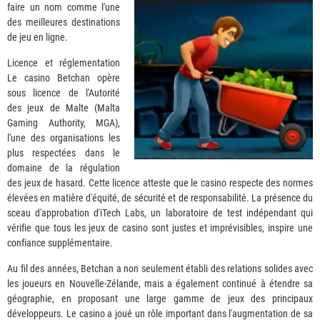
faire un nom comme l'une
des meilleures destinations
de jeu en ligne.
Licence et réglementation
Le casino Betchan opère
sous licence de l'Autorité
des jeux de Malte (Malta
Gaming Authority, MGA),
l'une des organisations les
plus respectées dans le
domaine de la régulation
des jeux de hasard. Cette licence atteste que le casino respecte des normes
élevées en matière d'équité, de sécurité et de responsabilité. La présence du
sceau d'approbation d'iTech Labs, un laboratoire de test indépendant qui
vérifie que tous les jeux de casino sont justes et imprévisibles, inspire une
confiance supplémentaire.
Au fil des années, Betchan a non seulement établi des relations solides avec
les joueurs en Nouvelle-Zélande, mais a également continué à étendre sa
géographie, en proposant une large gamme de jeux des principaux
développeurs. Le casino a joué un rôle important dans l'augmentation de sa