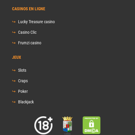
CASINOS EN LIGNE
Lucky Treasure casino
Casino Clic
Frumzi casino
JEUX
Slots
Craps
Poker
Blackjack