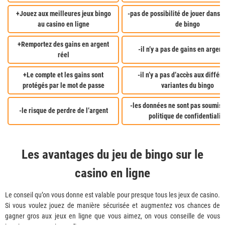
+Jouez aux meilleures jeux bingo
-pas de possibilité de jouer dans 
au casino en ligne
de bingo
+Remportez des gains en argent
-il n’y a pas de gains en argent
réel
+Le compte et les gains sont
-il n’y a pas d’accès aux différ
protégés par le mot de passe
variantes du bingo
-les données ne sont pas soumise
-le risque de perdre de l’argent
politique de confidentialit
Les avantages du jeu de bingo sur le
casino en ligne
Le conseil qu’on vous donne est valable pour presque tous les jeux de casino.
Si vous voulez jouez de manière sécurisée et augmentez vos chances de
gagner gros aux jeux en ligne que vous aimez, on vous conseille de vous