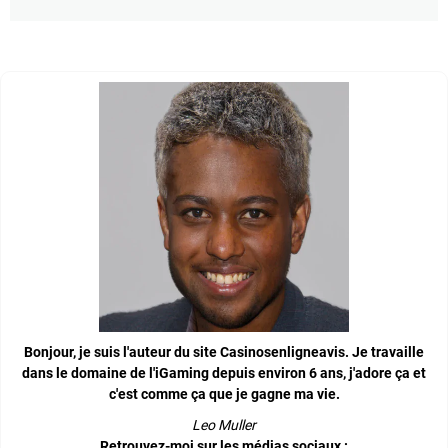
Bonjour, je suis l'auteur du site Casinosenligneavis. Je travaille
dans le domaine de l'iGaming depuis environ 6 ans, j'adore ça et
c'est comme ça que je gagne ma vie.
Leo Muller
Retrouvez-moi sur les médias sociaux :