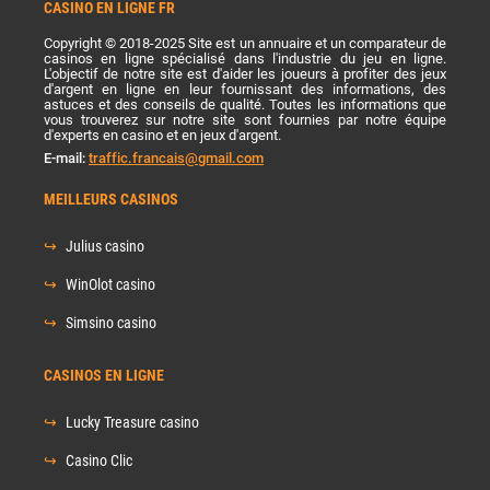
CASINO EN LIGNE FR
Copyright © 2018-2025 Site est un annuaire et un comparateur de
casinos en ligne spécialisé dans l'industrie du jeu en ligne.
L'objectif de notre site est d'aider les joueurs à profiter des jeux
d'argent en ligne en leur fournissant des informations, des
astuces et des conseils de qualité. Toutes les informations que
vous trouverez sur notre site sont fournies par notre équipe
d'experts en casino et en jeux d'argent.
E-mail:
traffic.francais@gmail.com
MEILLEURS CASINOS
Julius casino
WinOlot casino
Simsino casino
CASINOS EN LIGNE
Lucky Treasure casino
Casino Clic