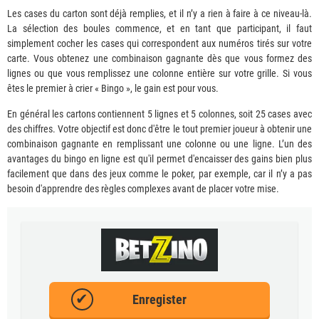
Les cases du carton sont déjà remplies, et il n’y a rien à faire à ce niveau-là.
La sélection des boules commence, et en tant que participant, il faut
simplement cocher les cases qui correspondent aux numéros tirés sur votre
carte. Vous obtenez une combinaison gagnante dès que vous formez des
lignes ou que vous remplissez une colonne entière sur votre grille. Si vous
êtes le premier à crier « Bingo », le gain est pour vous.
En général les cartons contiennent 5 lignes et 5 colonnes, soit 25 cases avec
des chiffres. Votre objectif est donc d'être le tout premier joueur à obtenir une
combinaison gagnante en remplissant une colonne ou une ligne. L’un des
avantages du bingo en ligne est qu'il permet d'encaisser des gains bien plus
facilement que dans des jeux comme le poker, par exemple, car il n’y a pas
besoin d'apprendre des règles complexes avant de placer votre mise.
Enregister