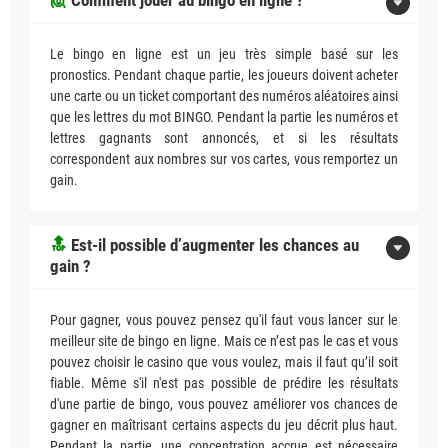
Le bingo en ligne est un jeu très simple basé sur les
pronostics. Pendant chaque partie, les joueurs doivent acheter
une carte ou un ticket comportant des numéros aléatoires ainsi
que les lettres du mot BINGO. Pendant la partie les numéros et
lettres gagnants sont annoncés, et si les résultats
correspondent aux nombres sur vos cartes, vous remportez un
gain.
🔝
Est-il possible d’augmenter les chances au
gain ?
Pour gagner, vous pouvez pensez qu'il faut vous lancer sur le
meilleur site de bingo en ligne. Mais ce n’est pas le cas et vous
pouvez choisir le casino que vous voulez, mais il faut qu’il soit
fiable. Même s'il n'est pas possible de prédire les résultats
d'une partie de bingo, vous pouvez améliorer vos chances de
gagner en maîtrisant certains aspects du jeu décrit plus haut.
Pendant la partie, une concentration accrue est nécessaire