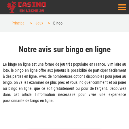
Principal
Jeux
Bingo
Notre avis sur bingo en ligne
Le bingo en ligne est une forme de jeu très populaire en France. Similaire au
loto, le bingo en ligne offre aux joueurs la possibilité de participer facilement
à des parties en ligne. Avec de nombreuses options disponibles pour jouer au
bingo, on va les examiner de plus près et vous indiquer comment et où jouer
au bingo en ligne, que ce soit gratuitement ou pour de l'argent. Découvrez
dans cet article l’information nécessaire pour vivre une expérience
passionnante de bingo en ligne.