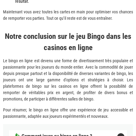
résultat.
Maintenant vous avez toutes les cartes en main pour optimiser vos chances
de remporter vos parties. Tout ce qu’il reste est de vous entraîner.
Notre conclusion sur le jeu Bingo dans les
casinos en ligne
Le bingo en ligne est devenu une forme de divertissement très populaire et
passionnante pour les joueurs du monde entier. Avec la commodité de jouer
depuis presque partout et la disponibilité de diverses variantes de bingo, les
joueurs ont une large gamme d'options et stratégies à choisir. Les
plateformes de bingo sur les casinos en ligne offrent la possibilité de
remporter de véritables prix en argent, de profiter de divers bonus et
promotions, de participer à différentes salles de bingo.
Pour résumer, le bingo en ligne offre une expérience de jeu accessible et
passionnante, adaptée aux joueurs expérimentés et nouveaux.
🙋
Comment jouer au bingo en ligne ?