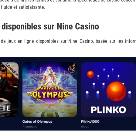
fluide et satisfaisante.
e disponibles sur Nine Casino
 de jeux en ligne disponibles sur Nine Casino, basée sur les infor