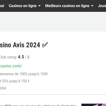
pal
Casinos en ligne
Meilleurs casinos en ligne
Jeu
sino Avis 2024 ✅
4.5
Club rating:
/
5
ecasino.com/
ienvenue de 100% jusqu'à 150€
 55% jusqu’à 150 €
élité