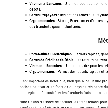
Virements Bancaires
: Une méthode traditionnelle 
dépôts.
Cartes Prépayées
: Des options telles que Paysaf
Cryptomonnaies
: Bitcoin, Ethereum et d'autres c
des transferts quasi instantanés.
Mét
Portefeuilles Électroniques
: Retraits rapides, gén
Cartes de Crédit et de Débit
: Les retraits peuvent
Virements Bancaires
: Une option sûre pour les ret
Cryptomonnaies
: Permet des retraits rapides et 
Il est important de noter que, bien que Nine Casino pro
options peut varier en fonction du pays de résidence du
leur région et à considérer les éventuels frais de trans
Nine Casino s'efforce de faciliter les transactions pou
procéder à un dépôt ou à un retrait, il est conseillé aux