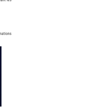
mations