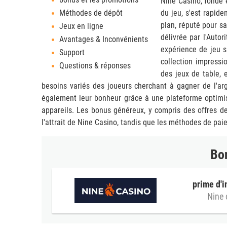
Nine Casino, fondé 
Méthodes de dépôt
du jeu, s'est rapid
plan, réputé pour sa
Jeux en ligne
délivrée par l'Auto
Avantages & Inconvénients
expérience de jeu s
Support
collection impressi
Questions & réponses
des jeux de table, 
besoins variés des joueurs cherchant à gagner de l'ar
également leur bonheur grâce à une plateforme optimisé
appareils. Les bonus généreux, y compris des offres de
l'attrait de Nine Casino, tandis que les méthodes de paie
Bo
prime d'i
Nine 