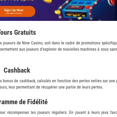
Tours Gratuits
x joueurs de Nine Casino, soit dans le cadre de promotions spécifiqu
permettent aux joueurs d'explorer de nouvelles machines à sous sans
Cashback
bonus de cashback, calculés en fonction des pertes nettes sur une 
rs, leur permettant de récupérer une partie de leurs pertes.
ramme de Fidélité
r récompenser les joueurs réguliers. En jouant à leurs jeux favor