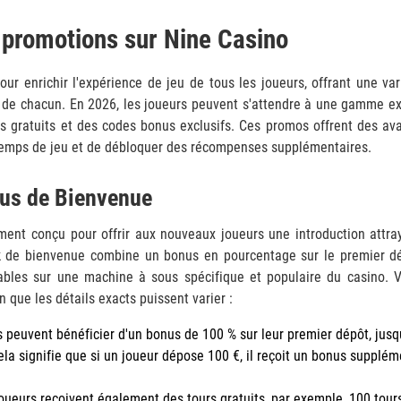
 promotions sur Nine Casino
 enrichir l'expérience de jeu de tous les joueurs, offrant une var
de chacun. En 2026, les joueurs peuvent s'attendre à une gamme ex
s gratuits et des codes bonus exclusifs. Ces promos offrent des av
r temps de jeu et de débloquer des récompenses supplémentaires.
us de Bienvenue
ent conçu pour offrir aux nouveaux joueurs une introduction attra
ack de bienvenue combine un bonus en pourcentage sur le premier d
sables sur une machine à sous spécifique et populaire du casino. V
 que les détails exacts puissent varier :
s peuvent bénéficier d'un bonus de 100 % sur leur premier dépôt, jusq
a signifie que si un joueur dépose 100 €, il reçoit un bonus supplém
oueurs reçoivent également des tours gratuits, par exemple, 100 tour