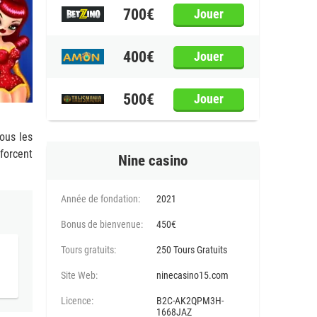
700€
Jouer
400€
Jouer
500€
Jouer
ous les
forcent
Nine casino
Année de fondation:
2021
Bonus de bienvenue:
450€
Tours gratuits:
250 Tours Gratuits
Site Web:
ninecasino15.com
Licence:
B2C-AK2QPM3H-
1668JAZ