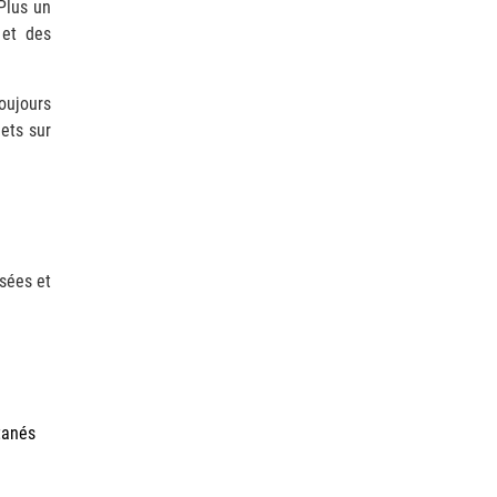
Plus un
 et des
toujours
ets sur
sées et
tanés