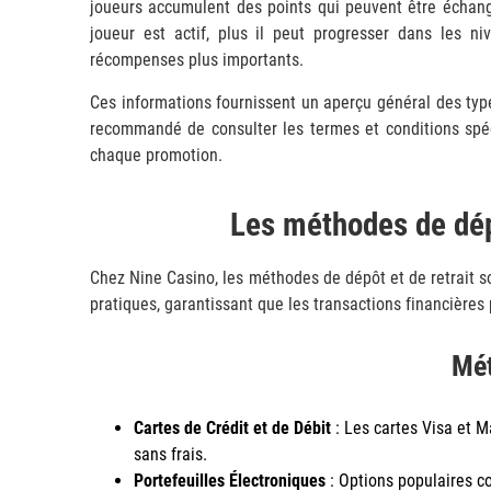
joueurs accumulent des points qui peuvent être échang
joueur est actif, plus il peut progresser dans les 
récompenses plus importants.
Ces informations fournissent un aperçu général des type
recommandé de consulter les termes et conditions spéci
chaque promotion.
Les méthodes de dépô
Chez Nine Casino, les méthodes de dépôt et de retrait s
pratiques, garantissant que les transactions financières 
Mét
Cartes de Crédit et de Débit
: Les cartes Visa et 
sans frais.
Portefeuilles Électroniques
: Options populaires co