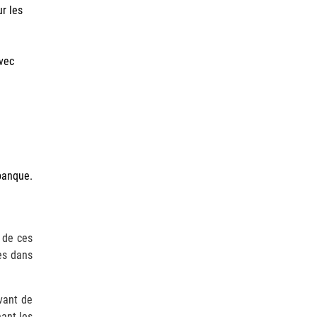
r les
avec
 banque.
é de ces
les dans
Avant de
nant les