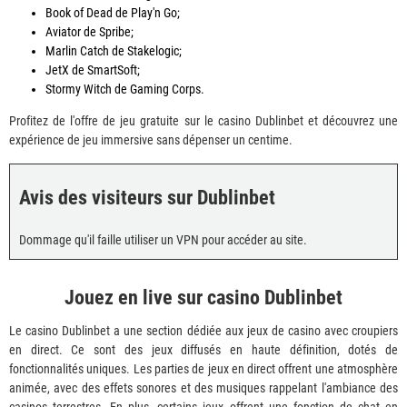
Book of Dead de Play'n Go;
Aviator de Spribe;
Marlin Catch de Stakelogic;
JetX de SmartSoft;
Stormy Witch de Gaming Corps.
Profitez de l'offre de jeu gratuite sur le casino Dublinbet et découvrez une
expérience de jeu immersive sans dépenser un centime.
Avis des visiteurs sur Dublinbet
Dommage qu'il faille utiliser un VPN pour accéder au site.
Jouez en live sur casino Dublinbet
Le casino Dublinbet a une section dédiée aux jeux de casino avec croupiers
en direct. Ce sont des jeux diffusés en haute définition, dotés de
fonctionnalités uniques. Les parties de jeux en direct offrent une atmosphère
animée, avec des effets sonores et des musiques rappelant l'ambiance des
casinos terrestres. En plus, certains jeux offrent une fonction de chat en