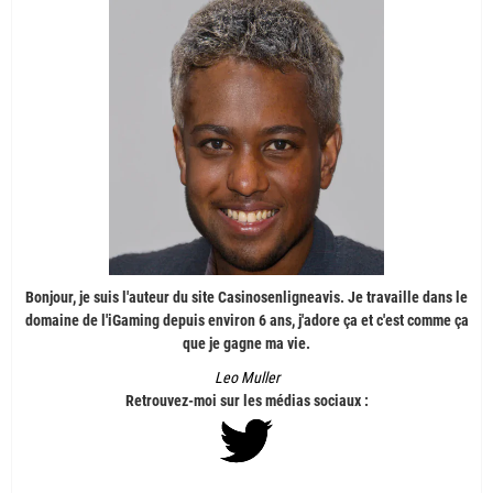
Bonjour, je suis l'auteur du site Casinosenligneavis. Je travaille dans le
domaine de l'iGaming depuis environ 6 ans, j'adore ça et c'est comme ça
que je gagne ma vie.
Leo Muller
Retrouvez-moi sur les médias sociaux :