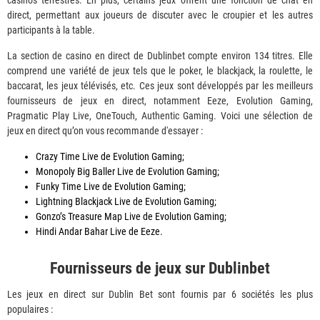
direct, permettant aux joueurs de discuter avec le croupier et les autres
participants à la table.
La section de casino en direct de Dublinbet compte environ 134 titres. Elle
comprend une variété de jeux tels que le poker, le blackjack, la roulette, le
baccarat, les jeux télévisés, etc. Ces jeux sont développés par les meilleurs
fournisseurs de jeux en direct, notamment Eeze, Evolution Gaming,
Pragmatic Play Live, OneTouch, Authentic Gaming. Voici une sélection de
jeux en direct qu’on vous recommande d'essayer :
Crazy Time Live de Evolution Gaming;
Monopoly Big Baller Live de Evolution Gaming;
Funky Time Live de Evolution Gaming;
Lightning Blackjack Live de Evolution Gaming;
Gonzo’s Treasure Map Live de Evolution Gaming;
Hindi Andar Bahar Live de Eeze.
Fournisseurs de jeux sur Dublinbet
Les jeux en direct sur Dublin Bet sont fournis par 6 sociétés les plus
populaires :