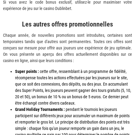
Si vous avez le code bonus exclusif, utilisez-le pour maximiser votre
expérience de jeu sur le casino Dublinbet.
Les autres offres promotionnelles
Chaque année, de nouvelles promotions sont introduites, certaines sont
temporaires tandis que d'autres sont permanentes. Toutes ces offres sont
conçues sur mesure pour offrir aux joueurs une expérience de jeu optimale.
On vous présente un aperçu des offres actuellement disponibles sur ce
casino en ligne, ainsi que leurs conditions :
Super points :
cette offre, ressemblant à un programme de fidélité,
récompense toutes les actions effectuées par les joueurs sur le site,
que ce soit des connexions, des dépôts, ou des jeux. En accumulant
des Super Points, les joueurs peuvent gagner des tours gratuits (5, 10,
20 et 50), un bonus de 10 % ou un bonus de 5 euros. Ce dernier peut
être échangé contre divers cadeaux.
Grand Holiday Tournaments :
pendant le tournois les joueurs
participent sur différents jeux pour accumuler un maximum de points
et remporter le gros lot. Le principe de distribution des points est très
simple : chaque fois qu'un joueur remporte un gain dans un jeu, le
casino multiplie ce gain par 100 pour déterminer le nombre de points