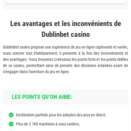
Les avantages et les inconvénients de
Dublinbet casino
DublinBet casino propose une expérience de jeu en ligne captivante et variée,
mais comme tout établissement, il présente à la fois des inconvénients et
des avantages. Vous trouverez ci-dessous les points forts et les points faibles
de ce casino, permettant ainsi de prendre des décisions éclairées avant de
s'engager dans l'aventure du jeu en ligne.
LES POINTS QU’ON AIME:
Destination parfaite pour les adeptes des jeux en direct;
Plus de 2 760 machines à sous variées;