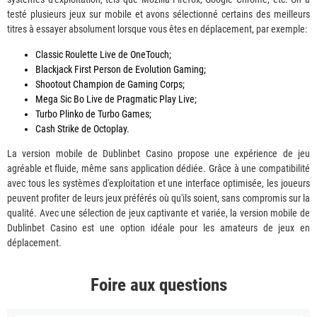
testé plusieurs jeux sur mobile et avons sélectionné certains des meilleurs
titres à essayer absolument lorsque vous êtes en déplacement, par exemple:
Classic Roulette Live de OneTouch;
Blackjack First Person de Evolution Gaming;
Shootout Champion de Gaming Corps;
Mega Sic Bo Live de Pragmatic Play Live;
Turbo Plinko de Turbo Games;
Cash Strike de Octoplay.
La version mobile de Dublinbet Casino propose une expérience de jeu
agréable et fluide, même sans application dédiée. Grâce à une compatibilité
avec tous les systèmes d'exploitation et une interface optimisée, les joueurs
peuvent profiter de leurs jeux préférés où qu'ils soient, sans compromis sur la
qualité. Avec une sélection de jeux captivante et variée, la version mobile de
Dublinbet Casino est une option idéale pour les amateurs de jeux en
déplacement.
Foire aux questions