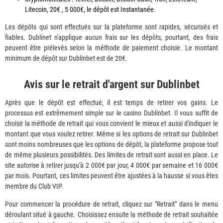
Litecoin, 20€ , 5 000€, le dépôt est Instantanée.
Les dépôts qui sont effectués sur la plateforme sont rapides, sécurisés et
fiables. Dublinet n'applique aucun frais sur les dépôts, pourtant, des frais
peuvent être prélevés selon la méthode de paiement choisie. Le montant
minimum de dépôt sur Dublinbet est de 20€.
Avis sur le retrait d'argent sur Dublinbet
Après que le dépôt est effectué, il est temps de retirer vos gains. Le
processus est extrêmement simple sur le casino Dublinbet. Il vous suffit de
choisir la méthode de retrait qui vous convient le mieux et aussi d'indiquer le
montant que vous voulez retirer. Même si les options de retrait sur Dublinbet
sont moins nombreuses que les options de dépôt, la plateforme propose tout
de même plusieurs possibilités. Des limites de retrait sont aussi en place. Le
site autorise à retirer jusqu'à 2 000€ par jour, 4 000€ par semaine et 16 000€
par mois. Pourtant, ces limites peuvent être ajustées à la hausse si vous êtes
membre du Club VIP.
Pour commencer la procédure de retrait, cliquez sur "Retrait" dans le menu
déroulant situé à gauche. Choisissez ensuite la méthode de retrait souhaitée