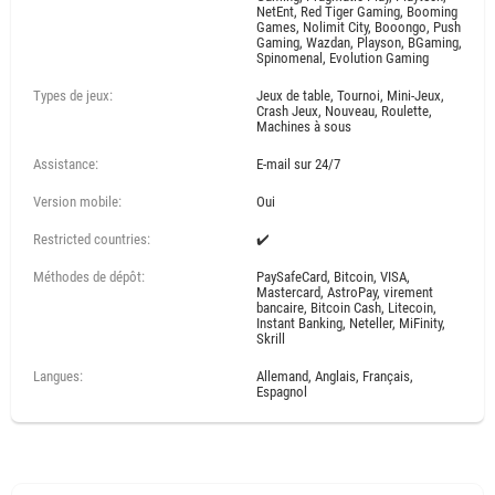
NetEnt, Red Tiger Gaming, Booming
Games, Nolimit City, Booongo, Push
Gaming, Wazdan, Playson, BGaming,
Spinomenal, Evolution Gaming
Types de jeux:
Jeux de table, Tournoi, Mini-Jeux,
Crash Jeux, Nouveau, Roulette,
Machines à sous
Assistance:
E-mail sur 24/7
Version mobile:
Oui
Restricted countries:
✔️
Méthodes de dépôt:
PaySafeCard, Bitcoin, VISA,
Mastercard, AstroPay, virement
bancaire, Bitcoin Cash, Litecoin,
Instant Banking, Neteller, MiFinity,
Skrill
Langues:
Allemand, Anglais, Français,
Espagnol