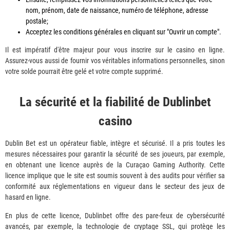
nom, prénom, date de naissance, numéro de téléphone, adresse
postale;
Acceptez les conditions générales en cliquant sur "Ouvrir un compte".
Il est impératif d'être majeur pour vous inscrire sur le casino en ligne.
Assurez-vous aussi de fournir vos véritables informations personnelles, sinon
votre solde pourrait être gelé et votre compte supprimé.
La sécurité et la fiabilité de Dublinbet
casino
Dublin Bet est un opérateur fiable, intègre et sécurisé. Il a pris toutes les
mesures nécessaires pour garantir la sécurité de ses joueurs, par exemple,
en obtenant une licence auprès de la Curaçao Gaming Authority. Cette
licence implique que le site est soumis souvent à des audits pour vérifier sa
conformité aux réglementations en vigueur dans le secteur des jeux de
hasard en ligne.
En plus de cette licence, Dublinbet offre des pare-feux de cybersécurité
avancés, par exemple, la technologie de cryptage SSL, qui protège les