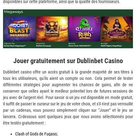
disponibles sur cette plateforme, ainsi que la qualité des fournisseurs.
Jouer gratuitement sur Dublinbet Casino
Dublinbet casino offre un accès gratuit à la grande majorité de ses titres à
tous les utilisateurs, qu'ils aient un compte ou non. Cela permet de tester
différentes stratégies pour augmenter les chances de gains, afin de ne
conserver que celles ayant le meilleur potentiel lors de futures sessions de
jeu avec de l'argent réel. Pour savoir si un jeu est disponible en mode gratuit,
il suffit de passer le curseur sur le jeu de votre choix, et s'il n'est pas verrouillé
par un cadenas, vous pouvez simplement cliquer sur "Jouer" et le jeu se
lancera. Ci-dessous sont quelques jeux que nous avons sélectionnés pour
être testés gratuitement :
Clash of Gods de Fugaso;