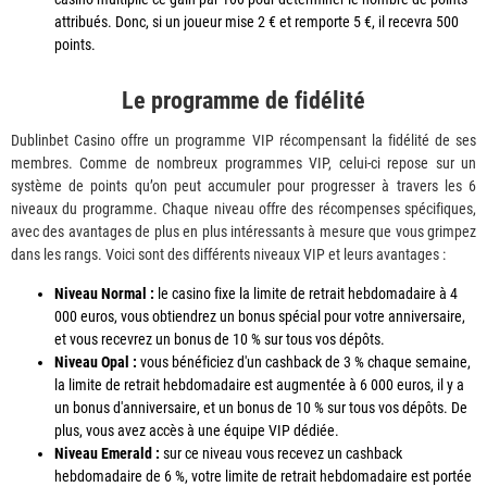
attribués. Donc, si un joueur mise 2 € et remporte 5 €, il recevra 500
points.
Le programme de fidélité
Dublinbet Casino offre un programme VIP récompensant la fidélité de ses
membres. Comme de nombreux programmes VIP, celui-ci repose sur un
système de points qu’on peut accumuler pour progresser à travers les 6
niveaux du programme. Chaque niveau offre des récompenses spécifiques,
avec des avantages de plus en plus intéressants à mesure que vous grimpez
dans les rangs. Voici sont des différents niveaux VIP et leurs avantages :
Niveau Normal :
le casino fixe la limite de retrait hebdomadaire à 4
000 euros, vous obtiendrez un bonus spécial pour votre anniversaire,
et vous recevrez un bonus de 10 % sur tous vos dépôts.
Niveau Opal :
vous bénéficiez d'un cashback de 3 % chaque semaine,
la limite de retrait hebdomadaire est augmentée à 6 000 euros, il y a
un bonus d'anniversaire, et un bonus de 10 % sur tous vos dépôts. De
plus, vous avez accès à une équipe VIP dédiée.
Niveau Emerald :
sur ce niveau vous recevez un cashback
hebdomadaire de 6 %, votre limite de retrait hebdomadaire est portée