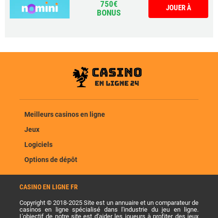
750€
JOUER À
BONUS
Meilleurs casinos en ligne
Jeux
Logiciels
Options de dépôt
CASINO EN LIGNE FR
Copyright © 2018-2025 Site est un annuaire et un comparateur de
casinos en ligne spécialisé dans l'industrie du jeu en ligne.
L'objectif de notre site est d'aider les joueurs à profiter des jeux