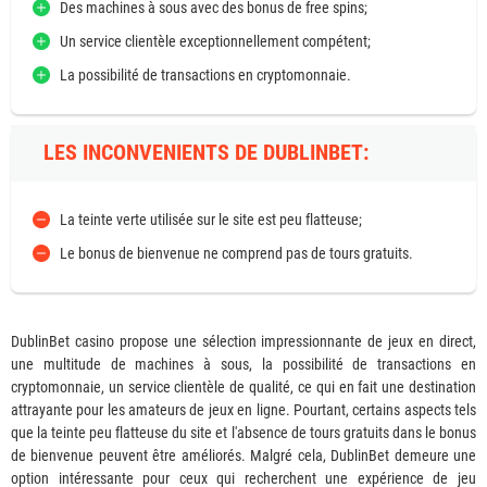
Des machines à sous avec des bonus de free spins;
Un service clientèle exceptionnellement compétent;
La possibilité de transactions en cryptomonnaie.
LES INCONVENIENTS DE DUBLINBET:
La teinte verte utilisée sur le site est peu flatteuse;
Le bonus de bienvenue ne comprend pas de tours gratuits.
DublinBet casino propose une sélection impressionnante de jeux en direct,
une multitude de machines à sous, la possibilité de transactions en
cryptomonnaie, un service clientèle de qualité, ce qui en fait une destination
attrayante pour les amateurs de jeux en ligne. Pourtant, certains aspects tels
que la teinte peu flatteuse du site et l'absence de tours gratuits dans le bonus
de bienvenue peuvent être améliorés. Malgré cela, DublinBet demeure une
option intéressante pour ceux qui recherchent une expérience de jeu