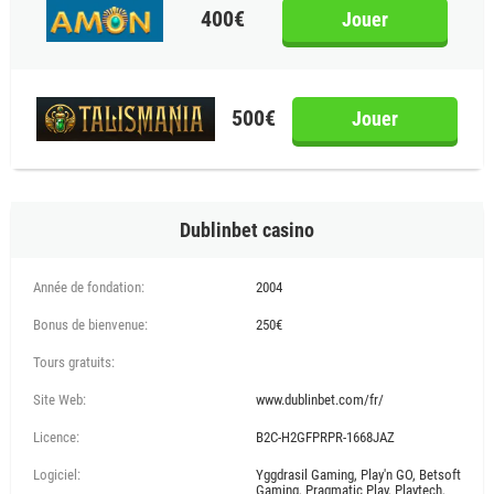
400€
Jouer
500€
Jouer
Dublinbet casino
Année de fondation:
2004
Bonus de bienvenue:
250€
Tours gratuits:
Site Web:
www.dublinbet.com/fr/
Licence:
B2C-H2GFPRPR-1668JAZ
Logiciel:
Yggdrasil Gaming, Play'n GO, Betsoft
Gaming, Pragmatic Play, Playtech,