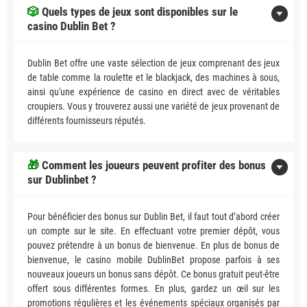
🎲
Quels types de jeux sont disponibles sur le
casino Dublin Bet ?
Dublin Bet offre une vaste sélection de jeux comprenant des jeux
de table comme la roulette et le blackjack, des machines à sous,
ainsi qu'une expérience de casino en direct avec de véritables
croupiers. Vous y trouverez aussi une variété de jeux provenant de
différents fournisseurs réputés.
🎁
Comment les joueurs peuvent profiter des bonus
sur Dublinbet ?
Pour bénéficier des bonus sur Dublin Bet, il faut tout d’abord créer
un compte sur le site. En effectuant votre premier dépôt, vous
pouvez prétendre à un bonus de bienvenue. En plus de bonus de
bienvenue, le casino mobile DublinBet propose parfois à ses
nouveaux joueurs un bonus sans dépôt. Ce bonus gratuit peut-être
offert sous différentes formes. En plus, gardez un œil sur les
promotions régulières et les événements spéciaux organisés par