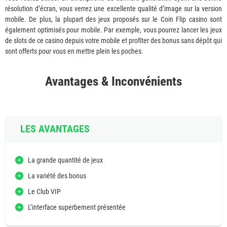
résolution d’écran, vous verrez une excellente qualité d’image sur la version
mobile. De plus, la plupart des jeux proposés sur le Coin Flip casino sont
également optimisés pour mobile. Par exemple, vous pourrez lancer les jeux
de slots de ce casino depuis votre mobile et profiter des bonus sans dépôt qui
sont offerts pour vous en mettre plein les poches.
Avantages & Inconvénients
LES AVANTAGES
La grande quantité de jeux
La variété des bonus
Le Club VIP
L’interface superbement présentée