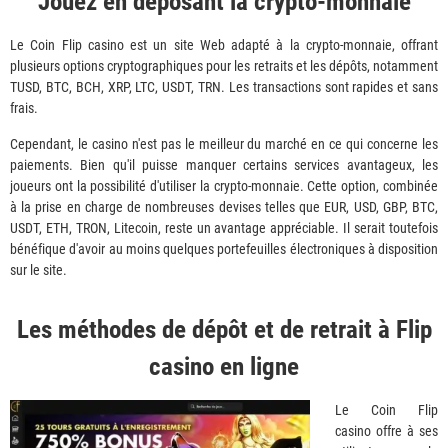
Jouez en déposant la crypto-monnaie
Le Coin Flip casino est un site Web adapté à la crypto-monnaie, offrant
plusieurs options cryptographiques pour les retraits et les dépôts, notamment
TUSD, BTC, BCH, XRP, LTC, USDT, TRN. Les transactions sont rapides et sans
frais.
Cependant, le casino n'est pas le meilleur du marché en ce qui concerne les
paiements. Bien qu'il puisse manquer certains services avantageux, les
joueurs ont la possibilité d'utiliser la crypto-monnaie. Cette option, combinée
à la prise en charge de nombreuses devises telles que EUR, USD, GBP, BTC,
USDT, ETH, TRON, Litecoin, reste un avantage appréciable. Il serait toutefois
bénéfique d'avoir au moins quelques portefeuilles électroniques à disposition
sur le site.
Les méthodes de dépôt et de retrait à Flip
casino en ligne
Le Coin Flip
casino offre à ses