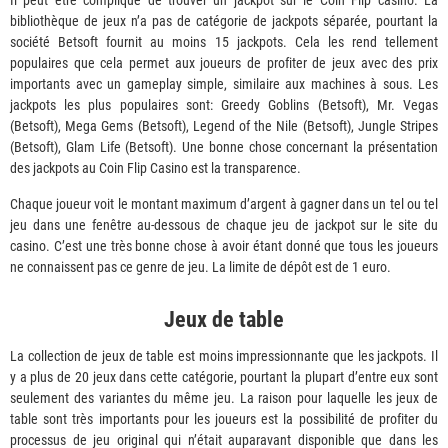
Il peut être compliqué de trouver un jackpot sur le Coin Flip casino. La
bibliothèque de jeux n’a pas de catégorie de jackpots séparée, pourtant la
société Betsoft fournit au moins 15 jackpots. Cela les rend tellement
populaires que cela permet aux joueurs de profiter de jeux avec des prix
importants avec un gameplay simple, similaire aux machines à sous. Les
jackpots les plus populaires sont: Greedy Goblins (Betsoft), Mr. Vegas
(Betsoft), Mega Gems (Betsoft), Legend of the Nile (Betsoft), Jungle Stripes
(Betsoft), Glam Life (Betsoft). Une bonne chose concernant la présentation
des jackpots au Coin Flip Casino est la transparence.
Chaque joueur voit le montant maximum d’argent à gagner dans un tel ou tel
jeu dans une fenêtre au-dessous de chaque jeu de jackpot sur le site du
casino. C’est une très bonne chose à avoir étant donné que tous les joueurs
ne connaissent pas ce genre de jeu. La limite de dépôt est de 1 euro.
Jeux de table
La collection de jeux de table est moins impressionnante que les jackpots. Il
y a plus de 20 jeux dans cette catégorie, pourtant la plupart d’entre eux sont
seulement des variantes du même jeu. La raison pour laquelle les jeux de
table sont très importants pour les joueurs est la possibilité de profiter du
processus de jeu original qui n’était auparavant disponible que dans les