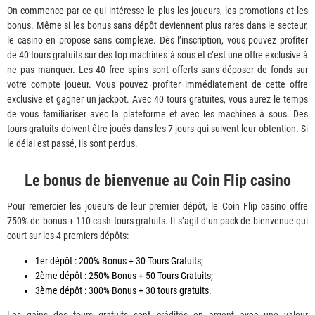
On commence par ce qui intéresse le plus les joueurs, les promotions et les
bonus. Même si les bonus sans dépôt deviennent plus rares dans le secteur,
le casino en propose sans complexe. Dès l’inscription, vous pouvez profiter
de 40 tours gratuits sur des top machines à sous et c’est une offre exclusive à
ne pas manquer. Les 40 free spins sont offerts sans déposer de fonds sur
votre compte joueur. Vous pouvez profiter immédiatement de cette offre
exclusive et gagner un jackpot. Avec 40 tours gratuites, vous aurez le temps
de vous familiariser avec la plateforme et avec les machines à sous. Des
tours gratuits doivent être joués dans les 7 jours qui suivent leur obtention. Si
le délai est passé, ils sont perdus.
Le bonus de bienvenue au Coin Flip casino
Pour remercier les joueurs de leur premier dépôt, le Coin Flip casino offre
750% de bonus + 110 cash tours gratuits. Il s’agit d’un pack de bienvenue qui
court sur les 4 premiers dépôts:
1er dépôt : 200% Bonus + 30 Tours Gratuits;
2ème dépôt : 250% Bonus + 50 Tours Gratuits;
3ème dépôt : 300% Bonus + 30 tours gratuits.