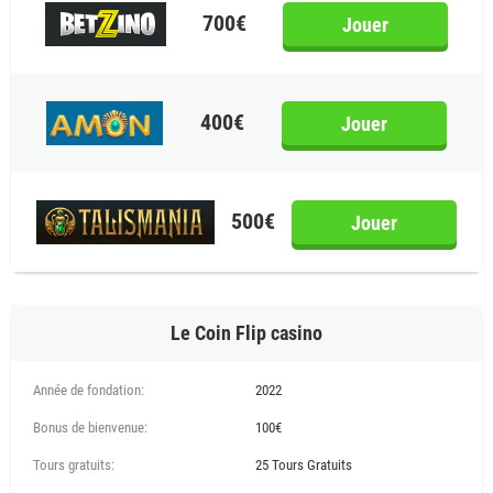
700€
Jouer
400€
Jouer
500€
Jouer
Le Coin Flip casino
Année de fondation:
2022
Bonus de bienvenue:
100€
Tours gratuits:
25 Tours Gratuits