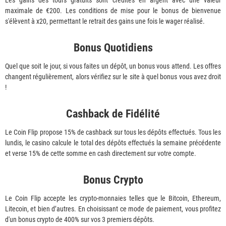
Les gains des tours gratuits sont crédités en argent avec une valeur
maximale de €200. Les conditions de mise pour le bonus de bienvenue
s'élèvent à x20, permettant le retrait des gains une fois le wager réalisé.
Bonus Quotidiens
Quel que soit le jour, si vous faites un dépôt, un bonus vous attend. Les offres
changent régulièrement, alors vérifiez sur le site à quel bonus vous avez droit
!
Cashback de Fidélité
Le Coin Flip propose 15% de cashback sur tous les dépôts effectués. Tous les
lundis, le casino calcule le total des dépôts effectués la semaine précédente
et verse 15% de cette somme en cash directement sur votre compte.
Bonus Crypto
Le Coin Flip accepte les crypto-monnaies telles que le Bitcoin, Ethereum,
Litecoin, et bien d’autres. En choisissant ce mode de paiement, vous profitez
d'un bonus crypto de 400% sur vos 3 premiers dépôts.