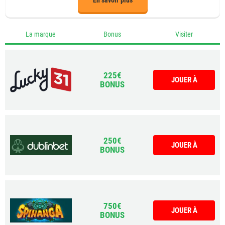
La marque
Bonus
Visiter
225€
JOUER À
BONUS
250€
JOUER À
BONUS
750€
JOUER À
BONUS