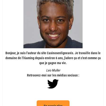
Bonjour, je suis l'auteur du site Casinosenligneavis. Je travaille dans le
domaine de l'iGaming depuis environ 6 ans, j'adore ça et c'est comme ça
que je gagne ma vie.
Leo Muller
Retrouvez-moi sur les médias sociaux :
En savoir plus