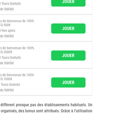
JOUER
 Tours Gratuits
de fidélité
s de bienvenue de 100%
u'à 500€
JOUER
 free spins
de fidélité
s de bienvenue de 100%
u'à 2000€
JOUER
 Tours Gratuits
de fidélité
s de bienvenue de 100%
u'à 1000€
JOUER
 Tours Gratuits
de fidélité
diffèrent presque pas des établissements habituels. Un
organisés, des bonus sont attribués. Grâce à l’utilisation