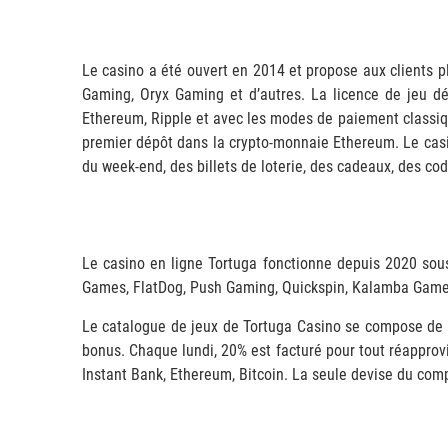
Le casino a été ouvert en 2014 et propose aux clients pl
Gaming, Oryx Gaming et d’autres. La licence de jeu dé
Ethereum, Ripple et avec les modes de paiement classiqu
premier dépôt dans la crypto-monnaie Ethereum. Le casin
du week-end, des billets de loterie, des cadeaux, des co
Le casino en ligne Tortuga fonctionne depuis 2020 sous
Games, FlatDog, Push Gaming, Quickspin, Kalamba Games
Le catalogue de jeux de Tortuga Casino se compose de ma
bonus. Chaque lundi, 20% est facturé pour tout réapprovi
Instant Bank, Ethereum, Bitcoin. La seule devise du comp