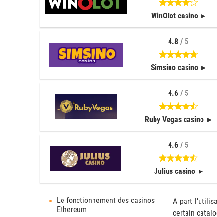
WinOlot casino
4.8
/ 5
Simsino casino
4.6
/ 5
Ruby Vegas casino
4.6
/ 5
Julius casino
Le fonctionnement des casinos
A part l’util
Ethereum
certain catalo