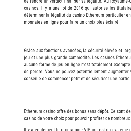
de rendre un verdict final sur sa légalité. Au Royaume-
casinos. Il y a une loi de 2016 qui autorise les titul
déterminer la légalité du casino Ethereum particulier en 
monnaies en ligne pour faire un choix plus éclairé.
Grâce aux fonctions avancées, la sécurité élevée et lar
jeu et une plus grande commodité. Les casinos Ethereum 
aucune forme de jeu en ligne n’est totalement exempte d
de perdre. Vous ne pouvez potentiellement augmenter v
conseille de commencer petit et de sécuriser une partie 
Ethereum casino offre des bonus sans dépôt. Ce sont des
casino de votre choix pour pouvoir profiter de nombreux
Il y a également le programme VIP qui est un système m