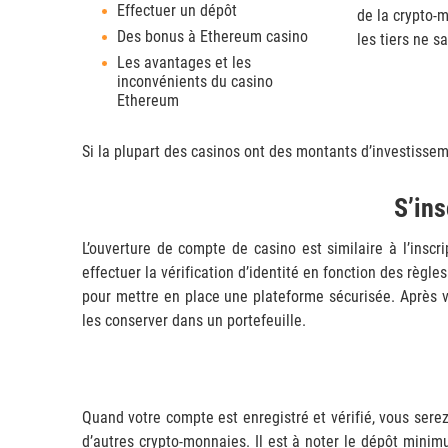
Effectuer un dépôt
de la crypto-
Des bonus à Ethereum casino
les tiers ne s
Les avantages et les
inconvénients du casino
Ethereum
Si la plupart des casinos ont des montants d’investisse
S’ins
L’ouverture de compte de casino est similaire à l’inscri
effectuer la vérification d’identité en fonction des règl
pour mettre en place une plateforme sécurisée. Après vo
les conserver dans un portefeuille.
Quand votre compte est enregistré et vérifié, vous sere
d’autres crypto-monnaies. Il est à noter le dépôt mini