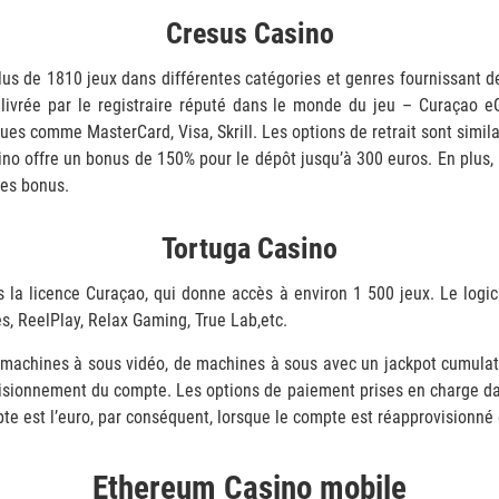
Cresus Casino
us de 1810 jeux dans différentes catégories et genres fournissant de
livrée par le registraire réputé dans le monde du jeu – Curaçao eG
es comme MasterCard, Visa, Skrill. Les options de retrait sont simila
o offre un bonus de 150% pour le dépôt jusqu’à 300 euros. En plus, 
des bonus.
Tortuga Casino
 la licence Curaçao, qui donne accès à environ 1 500 jeux. Le logici
, ReelPlay, Relax Gaming, True Lab,etc.
chines à sous vidéo, de machines à sous avec un jackpot cumulatif, 
sionnement du compte. Les options de paiement prises en charge dans 
te est l’euro, par conséquent, lorsque le compte est réapprovisionné 
Ethereum Casino mobile