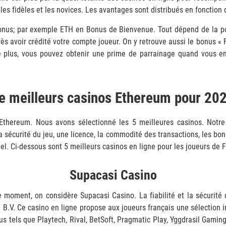
, les fidèles et les novices. Les avantages sont distribués en fonction
bonus; par exemple ETH en Bonus de Bienvenue. Tout dépend de la poli
ès avoir crédité votre compte joueur. On y retrouve aussi le bonus « 
De plus, vous pouvez obtenir une prime de parrainage quand vous 
e meilleurs casinos Ethereum pour 20
 Ethereum. Nous avons sélectionné les 5 meilleures casinos. Notr
 sécurité du jeu, une licence, la commodité des transactions, les bonu
éel. Ci-dessous sont 5 meilleurs casinos en ligne pour les joueurs de 
Supacasi Casino
moment, on considère Supacasi Casino. La fiabilité et la sécurité 
 B.V. Ce casino en ligne propose aux joueurs français une sélection in
 tels que Playtech, Rival, BetSoft, Pragmatic Play, Yggdrasil Gaming,