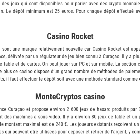
y a des jeux qui sont disponibles pour parier avec des crypto-monn
oin. Le dépôt minimum est 25 euros. Pour chaque dépôt effectué av
Casino Rocket
 sont une marque relativement nouvelle car Casino Rocket est appar
nce, délivrée par un régulateur de jeu bien connu à Curaçao. Il y a pl
e table et de cartes. On peut jouer sur PC et sur mobile. La section
De plus ce casino dispose d’un grand nombre de méthodes de paieme
ts, il faut effectuer le dépôt soit avec une méthode standard comme
MonteCryptos casino
ence Curaçao et propose environ 2 600 jeux de hasard produits par
t des machines à sous vidéo. Il y a environ 80 jeux de table et un 
 le montant maximal est de 240 €. Les joueurs existants reçoivent u
qui peuvent être utilisées pour déposer et retirer de l’argent, y com