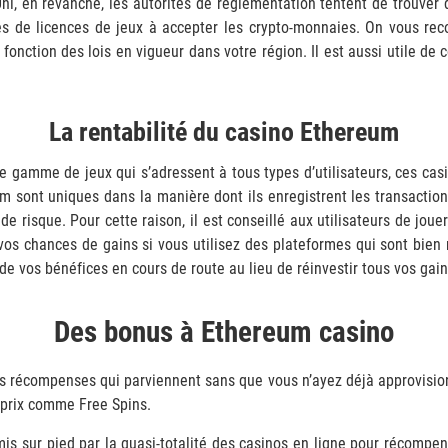
Uni, en revanche, les autorités de réglementation tentent de trouver
aires de licences de jeux à accepter les crypto-monnaies. On vous 
fonction des lois en vigueur dans votre région. Il est aussi utile de 
La rentabilité du casino Ethereum
ge gamme de jeux qui s’adressent à tous types d’utilisateurs, ces cas
sont uniques dans la manière dont ils enregistrent les transactions e
e risque. Pour cette raison, il est conseillé aux utilisateurs de jou
os chances de gains si vous utilisez des plateformes qui sont bien 
de vos bénéfices en cours de route au lieu de réinvestir tous vos gain
Des bonus à Ethereum casino
 récompenses qui parviennent sans que vous n’ayez déjà approvisionné
 prix comme Free Spins.
is sur pied par la quasi-totalité des casinos en ligne pour récompen