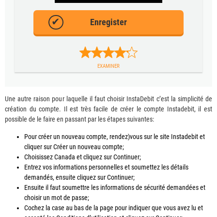
Enregister
EXAMINER
Une autre raison pour laquelle il faut choisir InstaDebit c’est la simplicité de
création du compte. Il est très facile de créer le compte Instadebit, il est
possible de le faire en passant par les étapes suivantes:
Pour créer un nouveau compte, rendez)vous sur le site Instadebit et
cliquer sur Créer un nouveau compte;
Choisissez Canada et cliquez sur Continuer;
Entrez vos informations personnelles et soumettez les détails
demandés, ensuite cliquez sur Continuer;
Ensuite il faut soumettre les informations de sécurité demandées et
choisir un mot de passe;
Cochez la case au bas de la page pour indiquer que vous avez lu et