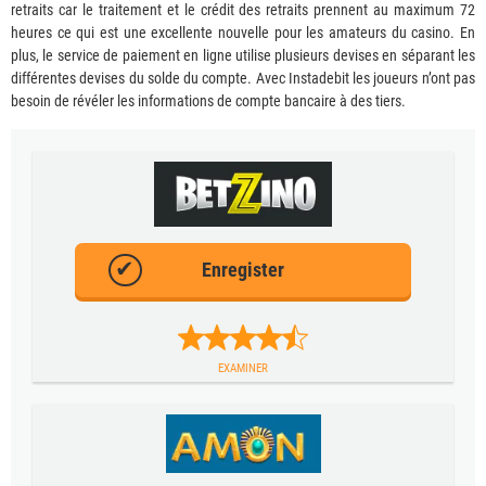
retraits car le traitement et le crédit des retraits prennent au maximum 72
heures ce qui est une excellente nouvelle pour les amateurs du casino. En
plus, le service de paiement en ligne utilise plusieurs devises en séparant les
différentes devises du solde du compte. Avec Instadebit les joueurs n’ont pas
besoin de révéler les informations de compte bancaire à des tiers.
Enregister
EXAMINER