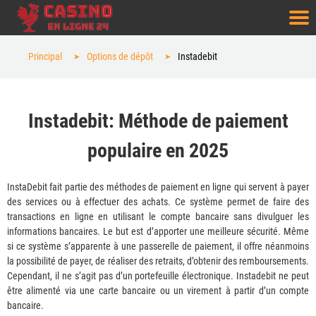
Principal
Options de dépôt
Instadebit
Instadebit: Méthode de paiement
populaire en 2025
InstaDebit fait partie des méthodes de paiement en ligne qui servent à payer
des services ou à effectuer des achats. Ce système permet de faire des
transactions en ligne en utilisant le compte bancaire sans divulguer les
informations bancaires. Le but est d’apporter une meilleure sécurité. Même
si ce système s’apparente à une passerelle de paiement, il offre néanmoins
la possibilité de payer, de réaliser des retraits, d’obtenir des remboursements.
Cependant, il ne s’agit pas d’un portefeuille électronique. Instadebit ne peut
être alimenté via une carte bancaire ou un virement à partir d’un compte
bancaire.