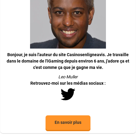
Bonjour, je suis l'auteur du site Casinosenligneavis. Je travaille
dans le domaine de l'iGaming depuis environ 6 ans, j'adore ça et
c'est comme ça que je gagne ma vie.
Leo Muller
Retrouvez-moi sur les médias sociaux :
En savoir plus