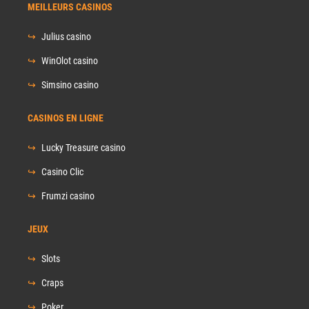
MEILLEURS CASINOS
Julius casino
WinOlot casino
Simsino casino
CASINOS EN LIGNE
Lucky Treasure casino
Casino Clic
Frumzi casino
JEUX
Slots
Craps
Poker