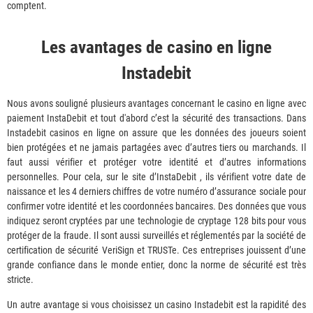
comptent.
Les avantages de casino en ligne
Instadebit
Nous avons souligné plusieurs avantages concernant le casino en ligne avec
paiement InstaDebit et tout d'abord c’est la sécurité des transactions. Dans
Instadebit casinos en ligne on assure que les données des joueurs soient
bien protégées et ne jamais partagées avec d’autres tiers ou marchands. Il
faut aussi vérifier et protéger votre identité et d’autres informations
personnelles. Pour cela, sur le site d’InstaDebit , ils vérifient votre date de
naissance et les 4 derniers chiffres de votre numéro d’assurance sociale pour
confirmer votre identité et les coordonnées bancaires. Des données que vous
indiquez seront cryptées par une technologie de cryptage 128 bits pour vous
protéger de la fraude. Il sont aussi surveillés et réglementés par la société de
certification de sécurité VeriSign et TRUSTe. Ces entreprises jouissent d’une
grande confiance dans le monde entier, donc la norme de sécurité est très
stricte.
Un autre avantage si vous choisissez un casino Instadebit est la rapidité des