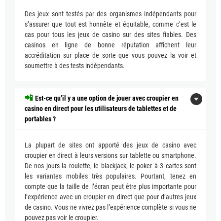
Des jeux sont testés par des organismes indépendants pour
s’assurer que tout est honnête et équitable, comme c’est le
cas pour tous les jeux de casino sur des sites fiables. Des
casinos en ligne de bonne réputation affichent leur
accréditation sur place de sorte que vous pouvez la voir et
soumettre à des tests indépendants.
📲
Est-ce qu’il y a une option de jouer avec croupier en
casino en direct pour les utilisateurs de tablettes et de
portables ?
La plupart de sites ont apporté des jeux de casino avec
croupier en direct à leurs versions sur tablette ou smartphone.
De nos jours la roulette, le blackjack, le poker à 3 cartes sont
les variantes mobiles très populaires. Pourtant, tenez en
compte que la taille de l’écran peut être plus importante pour
l’expérience avec un croupier en direct que pour d’autres jeux
de casino. Vous ne vivrez pas l’expérience complète si vous ne
pouvez pas voir le croupier.