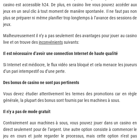
casino est accessible h24. De plus, en casino live vous pouvez accéder aux
jeux en un seul clic à tout moment de manière spontanée. Il ne faut pas non
plus se préparer ni même planifier trop longtemps à l’avance des sessions de
jeux.
Malheureusement il n’y a pas seulement des avantages pour jouer au casino
live et on trouve des
inconvénients
suivants:
Il est nécessaire d’avoir une connection Internet de haute qualité
Si Internet est médiocre, le flux vidéo sera bloqué et cela menace les joueurs
d’un pari intempestif ou d’une perte.
Des bonus de casino ne sont pas pertinents
Vous devez étudier attentivement les termes des promotions car en règle
générale, la plupart des bonus sont fournis par les machines à sous.
Il n’y a pas de mode gratuit
Contrairement aux machines à sous, vous pouvez jouer dans un casino en
direct seulement pour de l’argent. Une autre option consiste à commencer le
jeu en cours et juste regarder le processus, mais cette option n’est pas