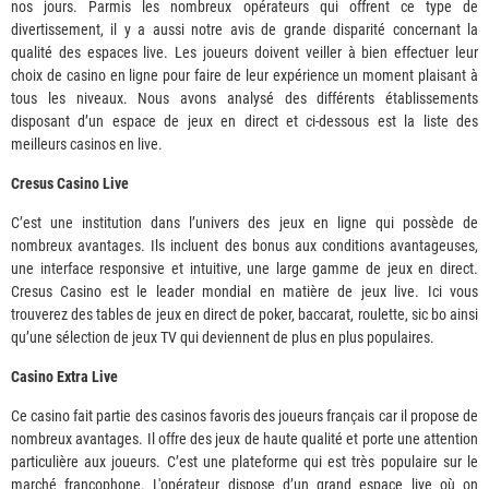
nos jours. Parmis les nombreux opérateurs qui offrent ce type de
divertissement, il y a aussi notre avis de grande disparité concernant la
qualité des espaces live. Les joueurs doivent veiller à bien effectuer leur
choix de casino en ligne pour faire de leur expérience un moment plaisant à
tous les niveaux. Nous avons analysé des différents établissements
disposant d’un espace de jeux en direct et ci-dessous est la liste des
meilleurs casinos en live.
Cresus Casino Live
C’est une institution dans l’univers des jeux en ligne qui possède de
nombreux avantages. Ils incluent des bonus aux conditions avantageuses,
une interface responsive et intuitive, une large gamme de jeux en direct.
Cresus Casino est le leader mondial en matière de jeux live. Ici vous
trouverez des tables de jeux en direct de poker, baccarat, roulette, sic bo ainsi
qu’une sélection de jeux TV qui deviennent de plus en plus populaires.
Casino Extra Live
Ce casino fait partie des casinos favoris des joueurs français car il propose de
nombreux avantages. Il offre des jeux de haute qualité et porte une attention
particulière aux joueurs. C’est une plateforme qui est très populaire sur le
marché francophone. L'opérateur dispose d’un grand espace live où on