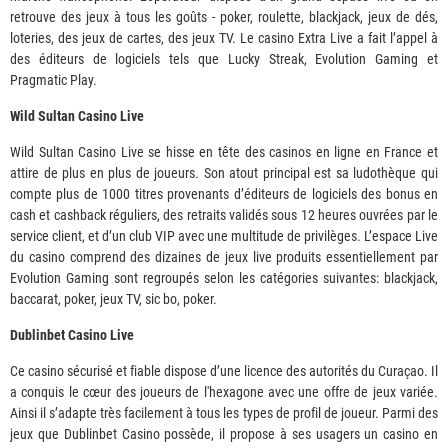
retrouve des jeux à tous les goûts - poker, roulette, blackjack, jeux de dés,
loteries, des jeux de cartes, des jeux TV. Le casino Extra Live a fait l’appel à
des éditeurs de logiciels tels que Lucky Streak, Evolution Gaming et
Pragmatic Play.
Wild Sultan Casino Live
Wild Sultan Casino Live se hisse en tête des casinos en ligne en France et
attire de plus en plus de joueurs. Son atout principal est sa ludothèque qui
compte plus de 1000 titres provenants d’éditeurs de logiciels des bonus en
cash et cashback réguliers, des retraits validés sous 12 heures ouvrées par le
service client, et d’un club VIP avec une multitude de privilèges. L’espace Live
du casino comprend des dizaines de jeux live produits essentiellement par
Evolution Gaming sont regroupés selon les catégories suivantes: blackjack,
baccarat, poker, jeux TV, sic bo, poker.
Dublinbet Casino Live
Ce casino sécurisé et fiable dispose d’une licence des autorités du Curaçao. Il
a conquis le cœur des joueurs de l'hexagone avec une offre de jeux variée.
Ainsi il s’adapte très facilement à tous les types de profil de joueur. Parmi des
jeux que Dublinbet Casino possède, il propose à ses usagers un casino en