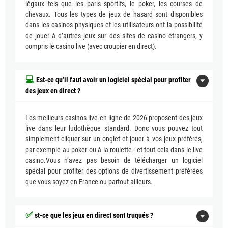
légaux tels que les paris sportifs, le poker, les courses de
chevaux. Tous les types de jeux de hasard sont disponibles
dans les casinos physiques et les utilisateurs ont la possibilité
de jouer à d’autres jeux sur des sites de casino étrangers, y
compris le casino live (avec croupier en direct).
💻
Est-ce qu’il faut avoir un logiciel spécial pour profiter
des jeux en direct ?
Les meilleurs casinos live en ligne de 2026 proposent des jeux
live dans leur ludothèque standard. Donc vous pouvez tout
simplement cliquer sur un onglet et jouer à vos jeux préférés,
par exemple au poker ou à la roulette - et tout cela dans le live
casino.Vous n’avez pas besoin de télécharger un logiciel
spécial pour profiter des options de divertissement préférées
que vous soyez en France ou partout ailleurs.
✅
st-ce que les jeux en direct sont truqués ?