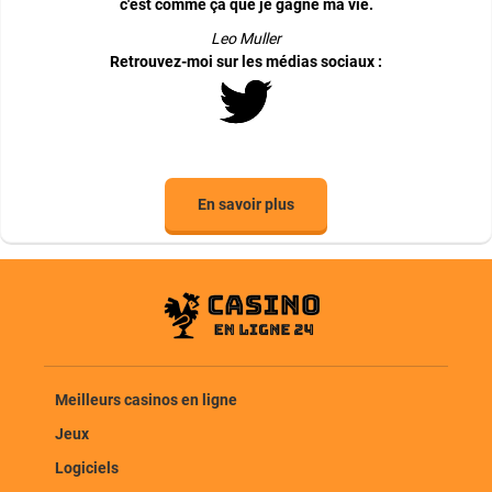
c'est comme ça que je gagne ma vie.
Leo Muller
Retrouvez-moi sur les médias sociaux :
En savoir plus
Meilleurs casinos en ligne
Jeux
Logiciels