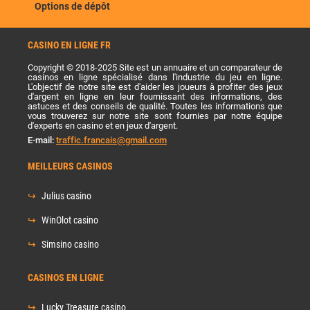
Options de dépôt
CASINO EN LIGNE FR
Copyright © 2018-2025 Site est un annuaire et un comparateur de
casinos en ligne spécialisé dans l'industrie du jeu en ligne.
L'objectif de notre site est d'aider les joueurs à profiter des jeux
d'argent en ligne en leur fournissant des informations, des
astuces et des conseils de qualité. Toutes les informations que
vous trouverez sur notre site sont fournies par notre équipe
d'experts en casino et en jeux d'argent.
E-mail:
traffic.francais@gmail.com
MEILLEURS CASINOS
Julius casino
WinOlot casino
Simsino casino
CASINOS EN LIGNE
Lucky Treasure casino