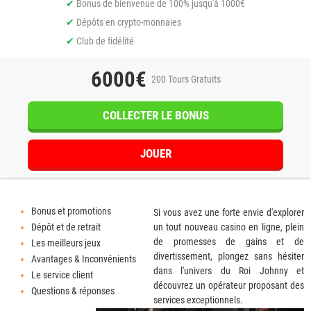
Bonus de bienvenue de 100% jusqu'à 1000€
Dépôts en crypto-monnaies
Club de fidélité
6000€
200 Tours Gratuits
COLLECTER LE BONUS
JOUER
Bonus et promotions
Si vous avez une forte envie d'explorer
Dépôt et de retrait
un tout nouveau casino en ligne, plein
de promesses de gains et de
Les meilleurs jeux
divertissement, plongez sans hésiter
Avantages & Inconvénients
dans l'univers du Roi Johnny et
Le service client
découvrez un opérateur proposant des
Questions & réponses
services exceptionnels.