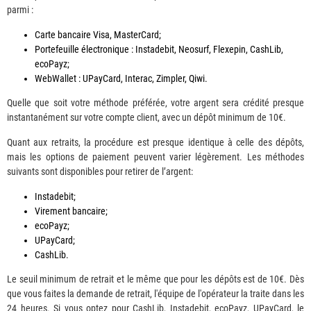
parmi :
Carte bancaire Visa, MasterCard;
Portefeuille électronique : Instadebit, Neosurf, Flexepin, CashLib,
ecoPayz;
WebWallet : UPayCard, Interac, Zimpler, Qiwi.
Quelle que soit votre méthode préférée, votre argent sera crédité presque
instantanément sur votre compte client, avec un dépôt minimum de 10€.
Quant aux retraits, la procédure est presque identique à celle des dépôts,
mais les options de paiement peuvent varier légèrement. Les méthodes
suivants sont disponibles pour retirer de l’argent:
Instadebit;
Virement bancaire;
ecoPayz;
UPayCard;
CashLib.
Le seuil minimum de retrait et le même que pour les dépôts est de 10€. Dès
que vous faites la demande de retrait, l'équipe de l'opérateur la traite dans les
24 heures. Si vous optez pour CashLib, Instadebit, ecoPayz, UPayCard, le