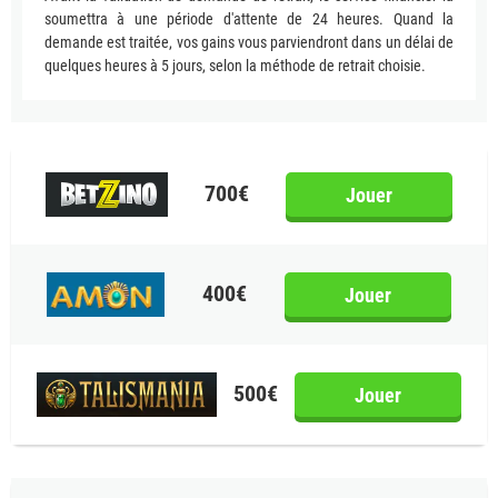
soumettra à une période d'attente de 24 heures. Quand la
demande est traitée, vos gains vous parviendront dans un délai de
quelques heures à 5 jours, selon la méthode de retrait choisie.
700€
Jouer
400€
Jouer
500€
Jouer