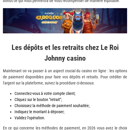
bonus ce qui vous permettra de vous récompenser de manière équitable.
Les dépôts et les retraits chez Le Roi
Johnny casino
Maintenant on va passer à un aspect crucial du casino en ligne : les options
de paiement disponibles pour faire vos dépôts et retraits. Pour créditer de
l'argent sur la plateforme, suivez la procédure ci-dessous:
Connectez-vous à votre compte client;
Cliquez sur le bouton "retrait";
Choisissez la méthode de paiement souhaitée;
Indiquez le montant à déposer;
Validez l'opération.
En ce qui concerne les méthodes de paiement, en 2026 vous avez le choix