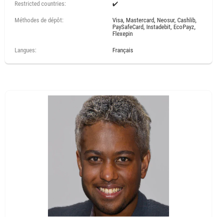
Restricted countries:
✔️
Méthodes de dépôt:
Visa, Mastercard, Neosur, Cashlib,
PaySafeCard, Instadebit, EcoPayz,
Flexepin
Langues:
Français