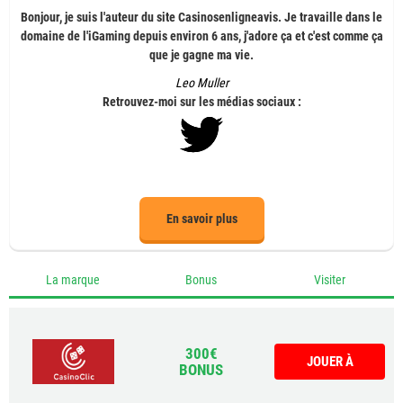
Bonjour, je suis l'auteur du site Casinosenligneavis. Je travaille dans le
domaine de l'iGaming depuis environ 6 ans, j'adore ça et c'est comme ça
que je gagne ma vie.
Leo Muller
Retrouvez-moi sur les médias sociaux :
En savoir plus
La marque
Bonus
Visiter
300€
JOUER À
BONUS