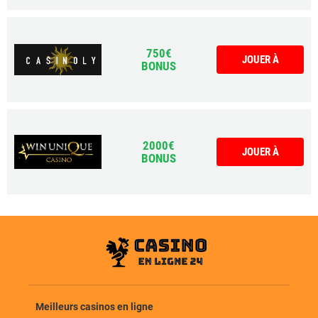
750€
JOUER À
BONUS
2000€
JOUER À
BONUS
Meilleurs casinos en ligne