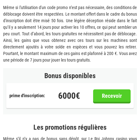
Même si l'utilisation d'un code promo n’est pas nécessaire, des conditions de
déblocage doivent être respectées. Le montant offert dans le cadre du bonus
d'inscription doit être misé 50 fois. Une légère déception réside dans le fait
qu’il y a seulement 14 jours pour activer les 10 offres, ce qui peut sembler un
peu court. Tout d’abord, les tours gratuites ne nécessitent pas de déblocage.
Ainsi, les gains que vous obtenez avec ces tours sur les machines sont
directement ajoutés à votre solde en espèces et vous pouvez les retirer.
Pourtant, le montant maximum de ces gains est plafonné à 200 €. Vous avez
une période de 7 jours pour jouer les tours gratuits.
Bonus disponibles
6000€
Recevoir
prime d'inscription:
Les promotions régulières
Même s’il n’y a pas de bonus sans dépôt, sur Le Roi Johnny casino vous