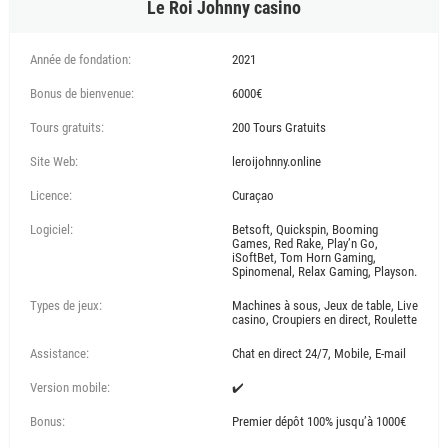
Le Roi Johnny casino
Année de fondation:
2021
Bonus de bienvenue:
6000€
Tours gratuits:
200 Tours Gratuits
Site Web:
leroijohnny.online
Licence:
Curaçao
Logiciel:
Betsoft, Quickspin, Booming
Games, Red Rake, Play’n Go,
iSoftBet, Tom Horn Gaming,
Spinomenal, Relax Gaming, Playson.
Types de jeux:
Machines à sous, Jeux de table, Live
casino, Croupiers en direct, Roulette
Assistance:
Chat en direct 24/7, Mobile, E-mail
Version mobile:
✔️
Bonus:
Premier dépôt 100% jusqu’à 1000€