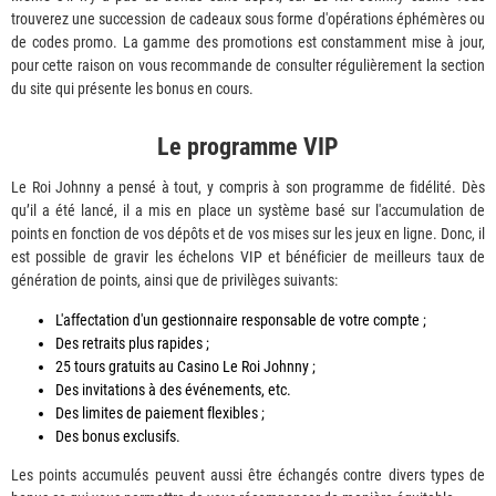
trouverez une succession de cadeaux sous forme d'opérations éphémères ou
de codes promo. La gamme des promotions est constamment mise à jour,
pour cette raison on vous recommande de consulter régulièrement la section
du site qui présente les bonus en cours.
Le programme VIP
Le Roi Johnny a pensé à tout, y compris à son programme de fidélité. Dès
qu’il a été lancé, il a mis en place un système basé sur l'accumulation de
points en fonction de vos dépôts et de vos mises sur les jeux en ligne. Donc, il
est possible de gravir les échelons VIP et bénéficier de meilleurs taux de
génération de points, ainsi que de privilèges suivants:
L'affectation d'un gestionnaire responsable de votre compte ;
Des retraits plus rapides ;
25 tours gratuits au Casino Le Roi Johnny ;
Des invitations à des événements, etc.
Des limites de paiement flexibles ;
Des bonus exclusifs.
Les points accumulés peuvent aussi être échangés contre divers types de