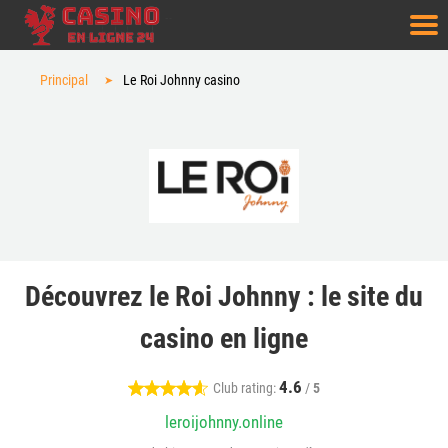
Principal
Le Roi Johnny casino
Découvrez le Roi Johnny : le site du
casino en ligne
4.6
Club rating:
/
5
leroijohnny.online